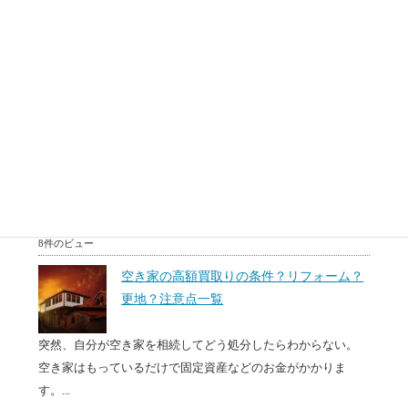
調べたい。
転勤、相続あるいは住み替えなどで、マンションを売却する
必要がある場面があります。売りに出しているけどなかなか
売...
8件のビュー
50代60代(中高年)のための住み替え方法。
相続対策？リースバックとは？
50代60代で住み替えを無理かもしれないけど検討している
方、50代60代で住宅ローンは組めないと思っている方、...
8件のビュー
空き家の高額買取りの条件？リフォーム？
更地？注意点一覧
突然、自分が空き家を相続してどう処分したらわからない。
空き家はもっているだけで固定資産などのお金がかかりま
す。...