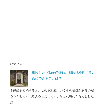
突然、自分が空き家を相続してどう処分したらわからない。
空き家はもっているだけで固定資産などのお金がかかりま
す。...
5件のビュー
中古マンションが売れない理由。効率よく
売るための注意点とタイミングは？原因を
調べたい。
転勤、相続あるいは住み替えなどで、マンションを売却する
必要がある場面があります。売りに出しているけどなかなか
売...
5件のビュー
相続した不動産の評価。相続税を抑えるた
めにできることは？
不動産を相続すると、この不動産はいくらの価値があるのだ
ろう？とまずは考えると思います。そんな時にきちんとした
知...