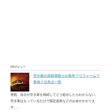
調べたい。
転勤、相続あるいは住み替えなどで、マンションを売却する
必要がある場面があります。売りに出しているけどなかなか
売...
8件のビュー
50代60代(中高年)のための住み替え方法。
相続対策？リースバックとは？
50代60代で住み替えを無理かもしれないけど検討している
方、50代60代で住宅ローンは組めないと思っている方、...
8件のビュー
空き家の高額買取りの条件？リフォーム？
更地？注意点一覧
突然、自分が空き家を相続してどう処分したらわからない。
空き家はもっているだけで固定資産などのお金がかかりま
す。...