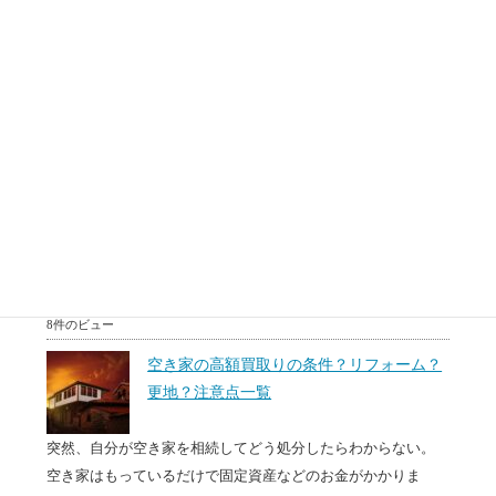
売るための注意点とタイミングは？原因を
調べたい。
転勤、相続あるいは住み替えなどで、マンションを売却する
必要がある場面があります。売りに出しているけどなかなか
売...
8件のビュー
50代60代(中高年)のための住み替え方法。
相続対策？リースバックとは？
50代60代で住み替えを無理かもしれないけど検討している
方、50代60代で住宅ローンは組めないと思っている方、...
8件のビュー
空き家の高額買取りの条件？リフォーム？
更地？注意点一覧
突然、自分が空き家を相続してどう処分したらわからない。
空き家はもっているだけで固定資産などのお金がかかりま