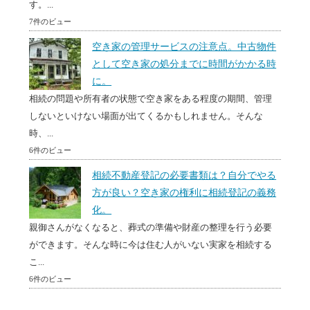
す。...
7件のビュー
空き家の管理サービスの注意点。中古物件
として空き家の処分までに時間がかかる時
に。
相続の問題や所有者の状態で空き家をある程度の期間、管理
しないといけない場面が出てくるかもしれません。そんな
時、...
6件のビュー
相続不動産登記の必要書類は？自分でやる
方が良い？空き家の権利に相続登記の義務
化。
親御さんがなくなると、葬式の準備や財産の整理を行う必要
ができます。そんな時に今は住む人がいない実家を相続する
こ...
6件のビュー