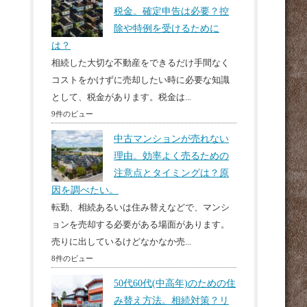
税金。確定申告は必要？控
除や特例を受けるために
は？
相続した大切な不動産をできるだけ手間なく
コストをかけずに売却したい時に必要な知識
として、税金があります。税金は...
9件のビュー
中古マンションが売れない
理由。効率よく売るための
注意点とタイミングは？原
因を調べたい。
転勤、相続あるいは住み替えなどで、マンシ
ョンを売却する必要がある場面があります。
売りに出しているけどなかなか売...
8件のビュー
50代60代(中高年)のための住
み替え方法。相続対策？リ