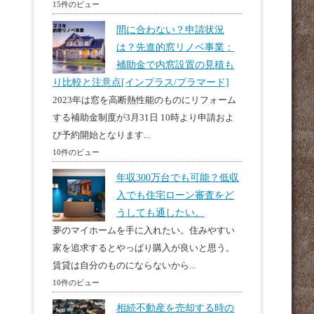
15件のビュー
間に合わない？申請状況
は？先進的窓リノベ事業：
補助金で内窓設置の見積も
り比較と注意点[インプラス/プラマード]
2023年は窓を高断熱性能のものにリフォーム
する補助金制度が3月31日 10時より申請およ
び予約開始となります...
10件のビュー
年収300万台でも可能？低収
入でも住宅ローン審査をど
うしても通したい。
夢のマイホームを手に入れたい。住みやすい
家を追求するとやっぱり購入が良いと思う。
賃貸は自分のものにならないから...
10件のビュー
相続不動産を売却する時の