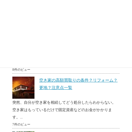
転勤、相続あるいは住み替えなどで、マンションを売却する
必要がある場面があります。売りに出しているけどなかなか
売...
8件のビュー
50代60代(中高年)のための住み替え方法。
相続対策？リースバックとは？
50代60代で住み替えを無理かもしれないけど検討している
方、50代60代で住宅ローンは組めないと思っている方、...
8件のビュー
空き家の高額買取りの条件？リフォーム？
更地？注意点一覧
突然、自分が空き家を相続してどう処分したらわからない。
空き家はもっているだけで固定資産などのお金がかかりま
す。...
7件のビュー