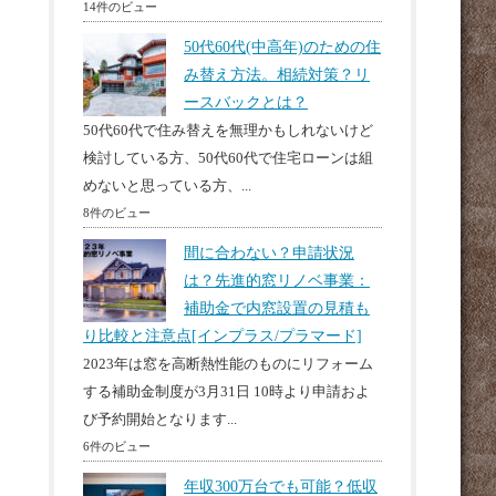
14件のビュー
50代60代(中高年)のための住
み替え方法。相続対策？リ
ースバックとは？
50代60代で住み替えを無理かもしれないけど
検討している方、50代60代で住宅ローンは組
めないと思っている方、...
8件のビュー
間に合わない？申請状況
は？先進的窓リノベ事業：
補助金で内窓設置の見積も
り比較と注意点[インプラス/プラマード]
2023年は窓を高断熱性能のものにリフォーム
する補助金制度が3月31日 10時より申請およ
び予約開始となります...
6件のビュー
年収300万台でも可能？低収