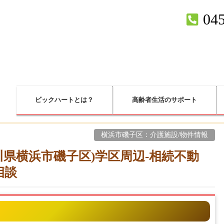
045
ビックハートとは？
高齢者生活のサポート
横浜市磯子区：介護施設/物件情報
県横浜市磯子区)学区周辺-相続不動
相談