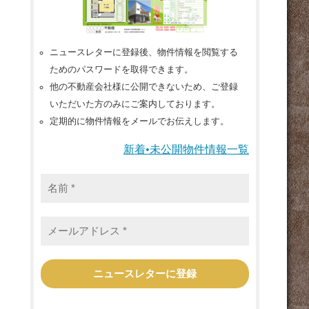
ニュースレターに登録後、物件情報を閲覧する
ためのパスワードを取得できます。
他の不動産会社様に公開できないため、ご登録
いただいた方のみにご案内しております。
定期的に物件情報をメールでお伝えします。
新着•未公開物件情報一覧
名
前
*
メ
ー
ル
ア
ド
レ
ス
*