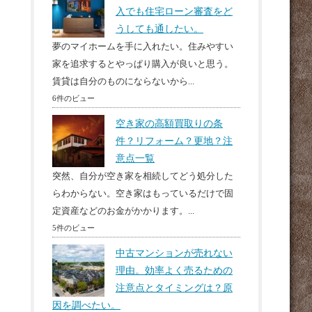
入でも住宅ローン審査をど
うしても通したい。
夢のマイホームを手に入れたい。住みやすい
家を追求するとやっぱり購入が良いと思う。
賃貸は自分のものにならないから...
6件のビュー
空き家の高額買取りの条
件？リフォーム？更地？注
意点一覧
突然、自分が空き家を相続してどう処分した
らわからない。空き家はもっているだけで固
定資産などのお金がかかります。...
5件のビュー
中古マンションが売れない
理由。効率よく売るための
注意点とタイミングは？原
因を調べたい。