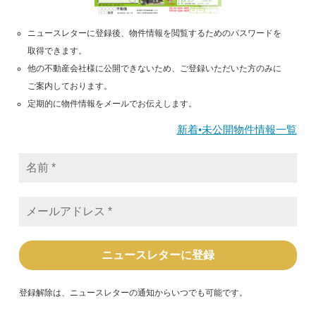
ニュースレターに登録後、物件情報を閲覧するためのパスワードを
取得できます。
他の不動産会社様に公開できないため、ご登録いただいた方のみに
ご案内しております。
定期的に物件情報をメールでお伝えします。
新着•未公開物件情報一覧
名
前
*
メ
ー
ル
ア
ド
レ
ス
*
登録解除は、ニュースレターの通知からいつでも可能です。