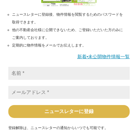
ニュースレターに登録後、物件情報を閲覧するためのパスワードを
取得できます。
他の不動産会社様に公開できないため、ご登録いただいた方のみに
ご案内しております。
定期的に物件情報をメールでお伝えします。
新着•未公開物件情報一覧
名
前
*
メ
ー
ル
ア
ド
レ
ス
*
登録解除は、ニュースレターの通知からいつでも可能です。