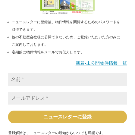
ニュースレターに登録後、物件情報を閲覧するためのパスワードを
取得できます。
他の不動産会社様に公開できないため、ご登録いただいた方のみに
ご案内しております。
定期的に物件情報をメールでお伝えします。
新着•未公開物件情報一覧
名
前
*
メ
ー
ル
ア
ド
レ
ス
*
登録解除は、ニュースレターの通知からいつでも可能です。