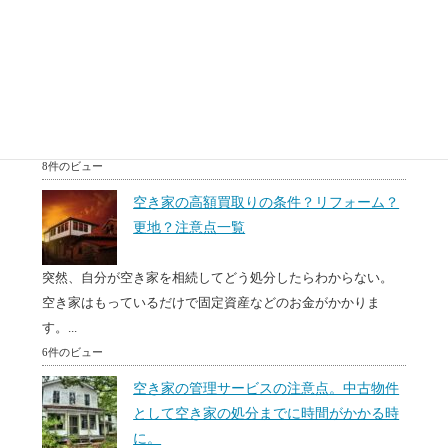
8件のビュー
50代60代(中高年)のための住み替え方法。
相続対策？リースバックとは？
50代60代で住み替えを無理かもしれないけど検討している
方、50代60代で住宅ローンは組めないと思っている方、...
8件のビュー
空き家の高額買取りの条件？リフォーム？
更地？注意点一覧
突然、自分が空き家を相続してどう処分したらわからない。
空き家はもっているだけで固定資産などのお金がかかりま
す。...
6件のビュー
空き家の管理サービスの注意点。中古物件
として空き家の処分までに時間がかかる時
に。