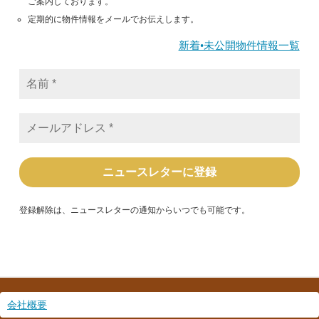
ご案内しております。
定期的に物件情報をメールでお伝えします。
新着•未公開物件情報一覧
名
前
*
メ
ー
ル
ア
ド
レ
ス
*
登録解除は、ニュースレターの通知からいつでも可能です。
会社概要