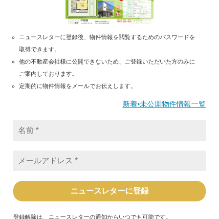
ニュースレターに登録後、物件情報を閲覧するためのパスワードを
取得できます。
他の不動産会社様に公開できないため、ご登録いただいた方のみに
ご案内しております。
定期的に物件情報をメールでお伝えします。
新着•未公開物件情報一覧
名
前
*
メ
ー
ル
ア
ド
レ
ス
*
登録解除は、ニュースレターの通知からいつでも可能です。