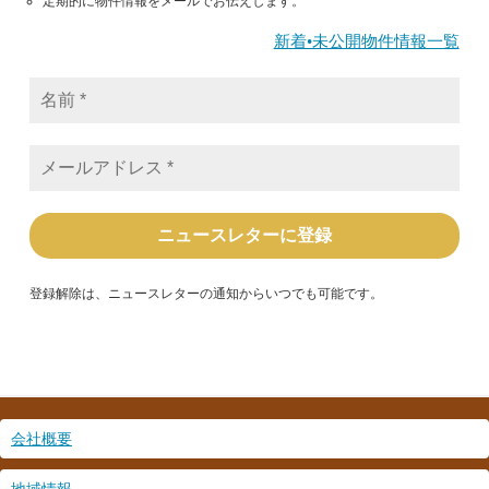
定期的に物件情報をメールでお伝えします。
新着•未公開物件情報一覧
名
前
*
メ
ー
ル
ア
ド
レ
ス
*
登録解除は、ニュースレターの通知からいつでも可能です。
会社概要