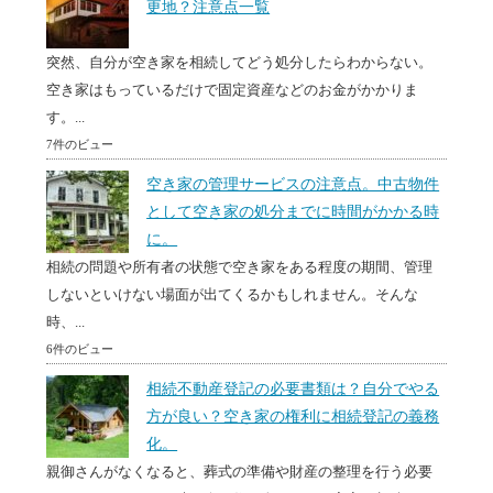
更地？注意点一覧
突然、自分が空き家を相続してどう処分したらわからない。
空き家はもっているだけで固定資産などのお金がかかりま
す。...
7件のビュー
空き家の管理サービスの注意点。中古物件
として空き家の処分までに時間がかかる時
に。
相続の問題や所有者の状態で空き家をある程度の期間、管理
しないといけない場面が出てくるかもしれません。そんな
時、...
6件のビュー
相続不動産登記の必要書類は？自分でやる
方が良い？空き家の権利に相続登記の義務
化。
親御さんがなくなると、葬式の準備や財産の整理を行う必要