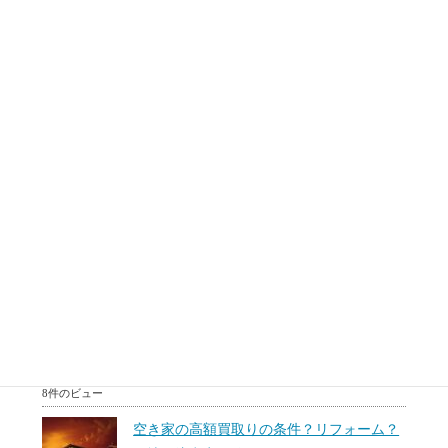
は...
9件のビュー
中古マンションが売れない理由。効率よく
売るための注意点とタイミングは？原因を
調べたい。
転勤、相続あるいは住み替えなどで、マンションを売却する
必要がある場面があります。売りに出しているけどなかなか
売...
8件のビュー
50代60代(中高年)のための住み替え方法。
相続対策？リースバックとは？
50代60代で住み替えを無理かもしれないけど検討している
方、50代60代で住宅ローンは組めないと思っている方、...
8件のビュー
空き家の高額買取りの条件？リフォーム？