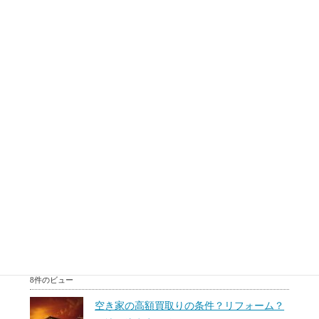
が3月31日 10時より申請および予約開始となります...
9件のビュー
中古マンションが売れない理由。効率よく
売るための注意点とタイミングは？原因を
調べたい。
転勤、相続あるいは住み替えなどで、マンションを売却する
必要がある場面があります。売りに出しているけどなかなか
売...
8件のビュー
50代60代(中高年)のための住み替え方法。
相続対策？リースバックとは？
50代60代で住み替えを無理かもしれないけど検討している
方、50代60代で住宅ローンは組めないと思っている方、...
8件のビュー
空き家の高額買取りの条件？リフォーム？