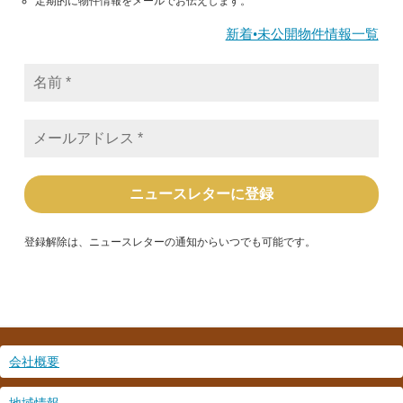
定期的に物件情報をメールでお伝えします。
新着•未公開物件情報一覧
名
前
*
メ
ー
ル
ア
ド
レ
ス
*
登録解除は、ニュースレターの通知からいつでも可能です。
会社概要