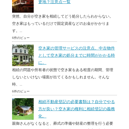
更地？注意点一覧
突然、自分が空き家を相続してどう処分したらわからない。
空き家はもっているだけで固定資産などのお金がかかりま
す。...
6件のビュー
空き家の管理サービスの注意点。中古物件
として空き家の処分までに時間がかかる時
に。
相続の問題や所有者の状態で空き家をある程度の期間、管理
しないといけない場面が出てくるかもしれません。そんな
時、...
6件のビュー
相続不動産登記の必要書類は？自分でやる
方が良い？空き家の権利に相続登記の義務
化。
親御さんがなくなると、葬式の準備や財産の整理を行う必要