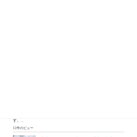
す。...
15件のビュー
老人ホーム費用のシミュレーションは必
要？老人ホームの費用を抑える方法は？
老人ホームへの入所を検討している。老人ホームの負担が重
く支払いができなくなるかもしれない。老人ホームを退去す
べ...
13件のビュー
空き家の高額買取りの条件？リフォーム？
更地？注意点一覧
突然、自分が空き家を相続してどう処分したらわからない。
空き家はもっているだけで固定資産などのお金がかかりま
す。...
12件のビュー