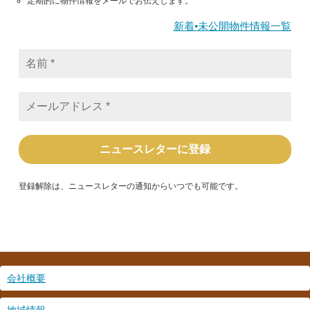
定期的に物件情報をメールでお伝えします。
新着•未公開物件情報一覧
名
前
*
メ
ー
ル
ア
ド
レ
ス
*
登録解除は、ニュースレターの通知からいつでも可能です。
会社概要