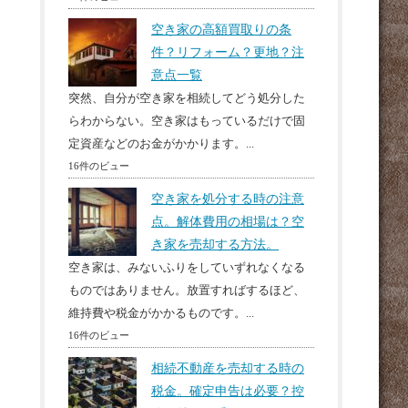
空き家の高額買取りの条
件？リフォーム？更地？注
意点一覧
突然、自分が空き家を相続してどう処分した
らわからない。空き家はもっているだけで固
定資産などのお金がかかります。...
16件のビュー
空き家を処分する時の注意
点。解体費用の相場は？空
き家を売却する方法。
空き家は、みないふりをしていずれなくなる
ものではありません。放置すればするほど、
維持費や税金がかかるものです。...
16件のビュー
相続不動産を売却する時の
税金。確定申告は必要？控