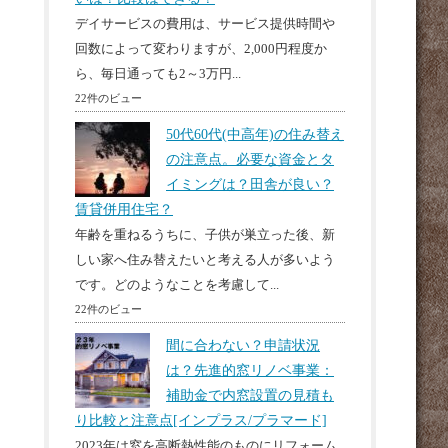
デイサービスの費用は、サービス提供時間や
回数によって変わりますが、2,000円程度か
ら、毎日通っても2～3万円...
22件のビュー
50代60代(中高年)の住み替え
の注意点。必要な資金とタ
イミングは？田舎が良い？
賃貸併用住宅？
年齢を重ねるうちに、子供が巣立った後、新
しい家へ住み替えたいと考える人が多いよう
です。どのようなことを考慮して...
22件のビュー
間に合わない？申請状況
は？先進的窓リノベ事業：
補助金で内窓設置の見積も
り比較と注意点[インプラス/プラマード]
2023年は窓を高断熱性能のものにリフォーム