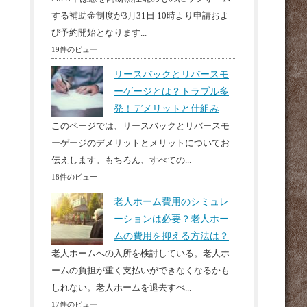
する補助金制度が3月31日 10時より申請およ
び予約開始となります...
19件のビュー
リースバックとリバースモ
ーゲージとは？トラブル多
発！デメリットと仕組み
このページでは、リースバックとリバースモ
ーゲージのデメリットとメリットについてお
伝えします。もちろん、すべての...
18件のビュー
老人ホーム費用のシミュレ
ーションは必要？老人ホー
ムの費用を抑える方法は？
老人ホームへの入所を検討している。老人ホ
ームの負担が重く支払いができなくなるかも
しれない。老人ホームを退去すべ...
17件のビュー