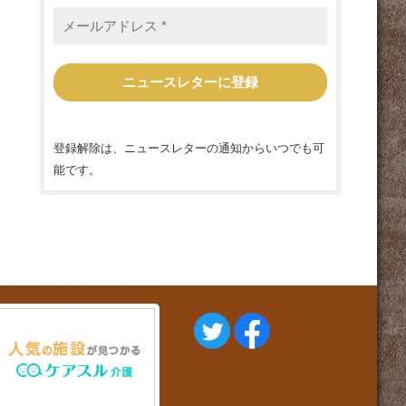
メ
ー
ル
ア
ド
レ
ス
*
登録解除は、ニュースレターの通知からいつでも可
能です。