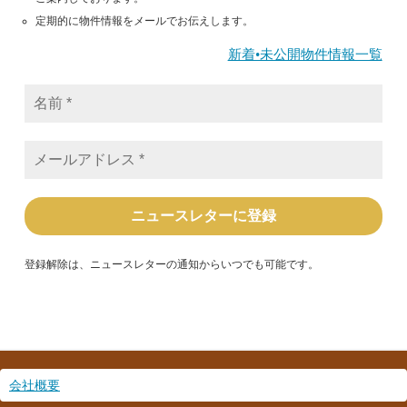
定期的に物件情報をメールでお伝えします。
新着•未公開物件情報一覧
名
前
*
メ
ー
ル
ア
ド
レ
ス
*
登録解除は、ニュースレターの通知からいつでも可能です。
会社概要