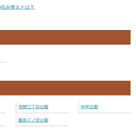
の住み替えとは？
笠間三丁目公園
中坪公園
飯島三ノ宮公園