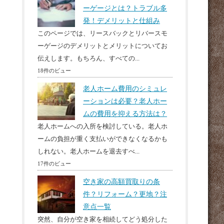
ーゲージとは？トラブル多
発！デメリットと仕組み
このページでは、リースバックとリバースモ
ーゲージのデメリットとメリットについてお
伝えします。もちろん、すべての...
18件のビュー
老人ホーム費用のシミュレ
ーションは必要？老人ホー
ムの費用を抑える方法は？
老人ホームへの入所を検討している。老人ホ
ームの負担が重く支払いができなくなるかも
しれない。老人ホームを退去すべ...
17件のビュー
空き家の高額買取りの条
件？リフォーム？更地？注
意点一覧
突然、自分が空き家を相続してどう処分した