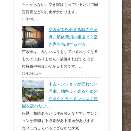
らわからない。空き家はもっているだけで固
定資産などのお金がかかります。...
16件のビュー
空き家を処分する時の注意
点。解体費用の相場は？空
き家を売却する方法。
空き家は、みないふりをしていずれなくなる
ものではありません。放置すればするほど、
維持費や税金がかかるものです。...
16件のビュー
中古マンションが売れない
理由。効率よく売るための
注意点とタイミングは？原
因を調べたい。
転勤、相続あるいは住み替えなどで、マンシ
ョンを売却する必要がある場面があります。
売りに出しているけどなかなか売...