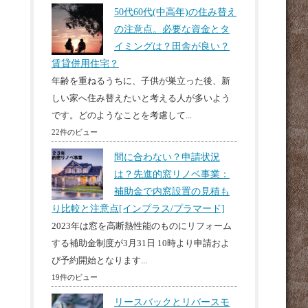
50代60代(中高年)の住み替え
の注意点。必要な資金とタ
イミングは？田舎が良い？
賃貸併用住宅？
年齢を重ねるうちに、子供が巣立った後、新
しい家へ住み替えたいと考える人が多いよう
です。どのようなことを考慮して...
22件のビュー
間に合わない？申請状況
は？先進的窓リノベ事業：
補助金で内窓設置の見積も
り比較と注意点[インプラス/プラマード]
2023年は窓を高断熱性能のものにリフォーム
する補助金制度が3月31日 10時より申請およ
び予約開始となります...
19件のビュー
リースバックとリバースモ