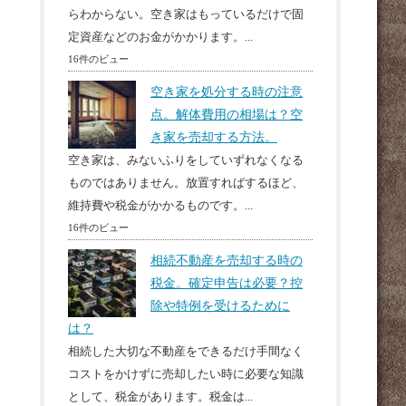
らわからない。空き家はもっているだけで固
定資産などのお金がかかります。...
16件のビュー
空き家を処分する時の注意
点。解体費用の相場は？空
き家を売却する方法。
空き家は、みないふりをしていずれなくなる
ものではありません。放置すればするほど、
維持費や税金がかかるものです。...
16件のビュー
相続不動産を売却する時の
税金。確定申告は必要？控
除や特例を受けるために
は？
相続した大切な不動産をできるだけ手間なく
コストをかけずに売却したい時に必要な知識
として、税金があります。税金は...