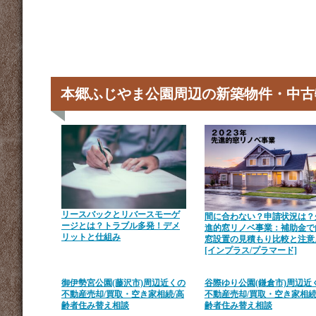
本郷ふじやま公園周辺の新築物件・中古
リースバックとリバースモーゲ
間に合わない？申請状況は？
ージとは？トラブル多発！デメ
進的窓リノベ事業：補助金で
リットと仕組み
窓設置の見積もり比較と注意
[インプラス/プラマード]
御伊勢宮公園(藤沢市)周辺近くの
谷際ゆり公園(鎌倉市)周辺近
不動産売却/買取・空き家相続/高
不動産売却/買取・空き家相続
齢者住み替え相談
齢者住み替え相談