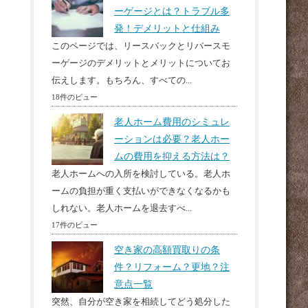
ーゲージとは？トラブル多
発！デメリットと仕組み
このページでは、リースバックとリバースモ
ーゲージのデメリットとメリットについてお
伝えします。もちろん、すべての...
18件のビュー
老人ホーム費用のシミュレ
ーションは必要？老人ホー
ムの費用を抑える方法は？
老人ホームへの入所を検討している。老人ホ
ームの負担が重く支払いができなくなるかも
しれない。老人ホームを退去すべ...
17件のビュー
空き家の高額買取りの条
件？リフォーム？更地？注
意点一覧
突然、自分が空き家を相続してどう処分した