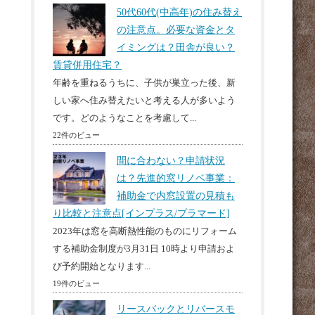
50代60代(中高年)の住み替え
の注意点。必要な資金とタ
イミングは？田舎が良い？
賃貸併用住宅？
年齢を重ねるうちに、子供が巣立った後、新
しい家へ住み替えたいと考える人が多いよう
です。どのようなことを考慮して...
22件のビュー
間に合わない？申請状況
は？先進的窓リノベ事業：
補助金で内窓設置の見積も
り比較と注意点[インプラス/プラマード]
2023年は窓を高断熱性能のものにリフォーム
する補助金制度が3月31日 10時より申請およ
び予約開始となります...
19件のビュー
リースバックとリバースモ